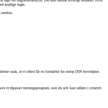
kal tage sin migrænemedicin. Det kan faktisk afværge anfaldet. Hvis
d kraftige lugte.
g motion.
enne snak, at vi oftest får en forståelse for netop DIN hovedpine.
lave et tilpasser træningsprogram, som du selv kan udføre i centeret.