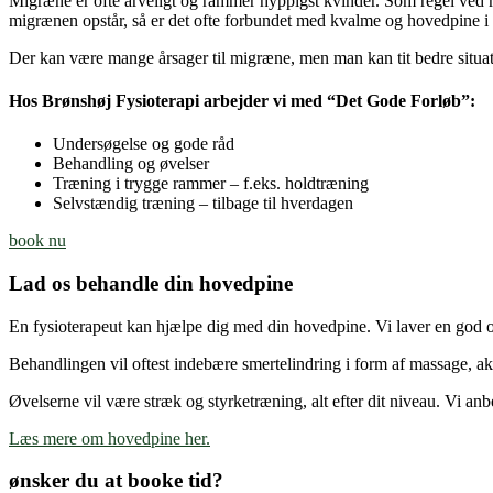
Migræne er ofte arveligt og rammer hyppigst kvinder. Som regel ved m
migrænen opstår, så er det ofte forbundet med kvalme og hovedpine i h
Der kan være mange årsager til migræne, men man kan tit bedre situa
Hos Brønshøj Fysioterapi arbejder vi med “Det Gode Forløb”:
Undersøgelse og gode råd
Behandling og øvelser
Træning i trygge rammer – f.eks. holdtræning
Selvstændig træning – tilbage til hverdagen
book nu
Lad os behandle din hovedpine
En fysioterapeut kan hjælpe dig med din hovedpine. Vi laver en god og
Behandlingen vil oftest indebære smertelindring i form af massage, a
Øvelserne vil være stræk og styrketræning, alt efter dit niveau. Vi anb
Læs mere om hovedpine her.
ønsker du at booke tid?