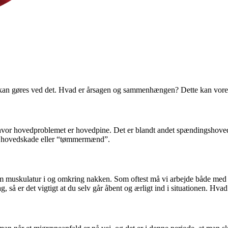
 kan gøres ved det. Hvad er årsagen og sammenhængen? Dette kan vores
” hvor hovedproblemet er hovedpine. Det er blandt andet spændingsho
r, hovedskade eller “tømmermænd”.
am muskulatur i og omkring nakken. Som oftest må vi arbejde både med 
g, så er det vigtigt at du selv går åbent og ærligt ind i situationen. Hv