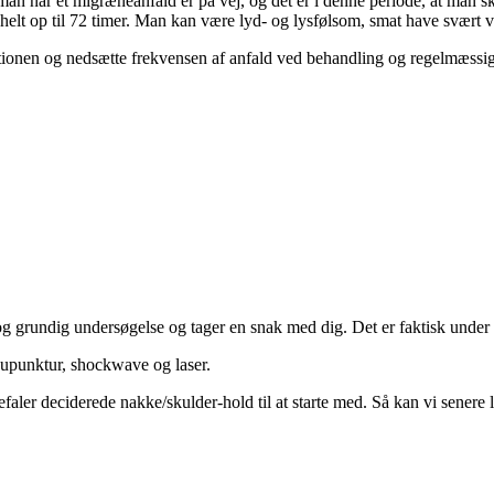
an når et migræneanfald er på vej, og det er i denne periode, at man s
elt op til 72 timer. Man kan være lyd- og lysfølsom, smat have svært ve
tionen og nedsætte frekvensen af anfald ved behandling og regelmæssi
 grundig undersøgelse og tager en snak med dig. Det er faktisk under d
kupunktur,
shockwave
og laser.
efaler deciderede nakke/skulder-hold til at starte med. Så kan vi senere 