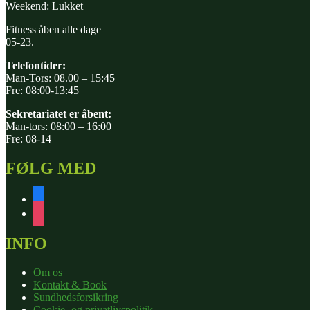
Weekend: Lukket
Fitness åben alle dage
05-23.
Telefontider:
Man-Tors: 08.00 – 15:45
Fre: 08:00-13:45
Sekretariatet er åbent:
Man-tors: 08:00 – 16:00
Fre: 08-14
FØLG MED
facebook
instagram
INFO
Om os
Kontakt & Book
Sundhedsforsikring
Cookie- og privatlivspolitik