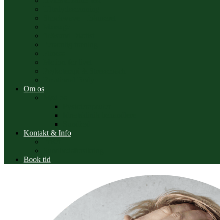
Hvilestofskifte test
Ultralydsscanning
Shockwave – fokuseret
Massage
fit&sund Diætist
Personlig træning
Fitness
Motion for livet
Psykoterapi & Stresscoach
Emotional Body
Om os
Mød os
Fysioterapeuter
Idrætsklinik behandlere
Sundhed
Kontakt & Info
Priser
Sundhedsforsikring
Book tid