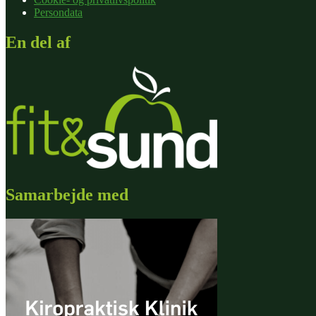
Persondata
En del af
Samarbejde med