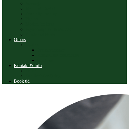
Massage
fit&sund Diætist
Personlig træning
Fitness
Motion for livet
Psykoterapi & Stresscoach
Emotional Body
Om os
Mød os
Fysioterapeuter
Idrætsklinik behandlere
Sundhed
Kontakt & Info
Priser
Sundhedsforsikring
Book tid