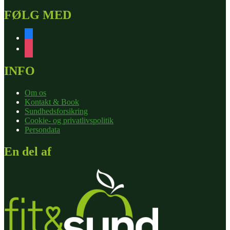
FØLG MED
facebook
instagram
INFO
Om os
Kontakt & Book
Sundhedsforsikring
Cookie- og privatlivspolitik
Persondata
En del af