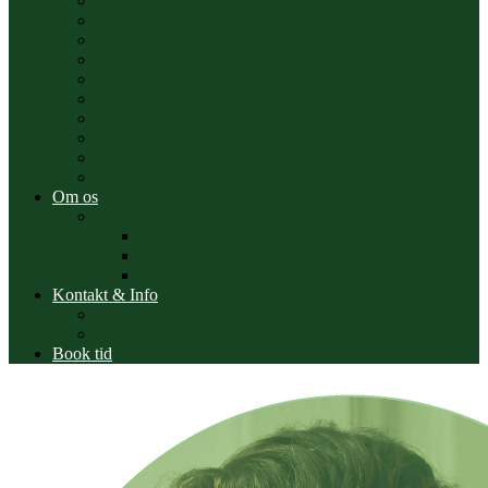
Hvilestofskifte test
Ultralydsscanning
Shockwave – fokuseret
Massage
fit&sund Diætist
Personlig træning
Fitness
Motion for livet
Psykoterapi & Stresscoach
Emotional Body
Om os
Mød os
Fysioterapeuter
Idrætsklinik behandlere
Sundhed
Kontakt & Info
Priser
Sundhedsforsikring
Book tid