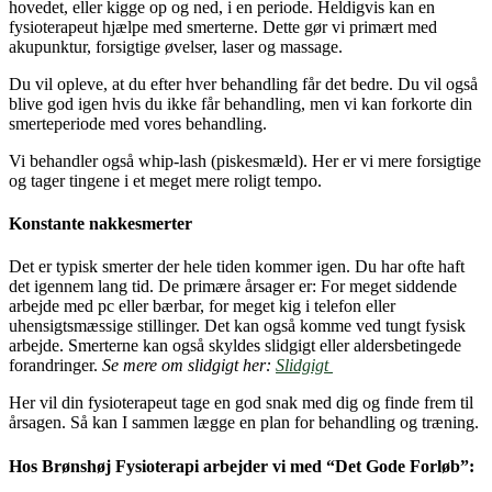
hovedet, eller kigge op og ned, i en periode. Heldigvis kan en
fysioterapeut hjælpe med smerterne. Dette gør vi primært med
akupunktur, forsigtige øvelser, laser og massage.
Du vil opleve, at du efter hver behandling får det bedre. Du vil også
blive god igen hvis du ikke får behandling, men vi kan forkorte din
smerteperiode med vores behandling.
Vi behandler også
whip-lash
(piskesmæld). Her er vi mere forsigtige
og tager tingene i et meget mere roligt tempo.
Konstante nakkesmerter
Det er typisk smerter der hele tiden kommer igen. Du har ofte haft
det igennem lang tid. De primære årsager er: For meget siddende
arbejde med pc eller bærbar, for meget kig i telefon eller
uhensigtsmæssige stillinger. Det kan også komme ved tungt fysisk
arbejde. Smerterne kan også skyldes slidgigt eller aldersbetingede
forandringer.
Se mere om slidgigt her:
Slidgigt
Her vil din fysioterapeut tage en god snak med dig og finde frem til
årsagen. Så kan I sammen lægge en plan for behandling og træning.
Hos Brønshøj Fysioterapi arbejder vi med “Det Gode Forløb”: