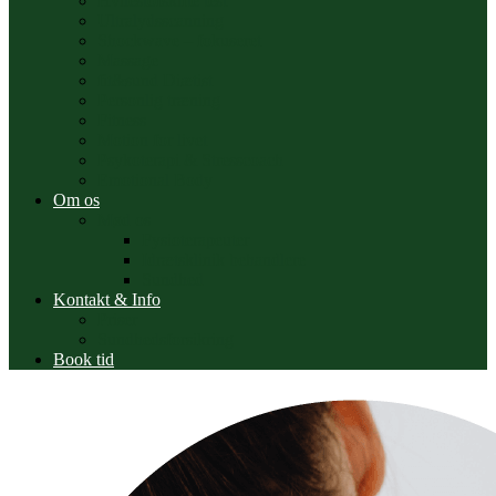
Hvilestofskifte test
Ultralydsscanning
Shockwave – fokuseret
Massage
fit&sund Diætist
Personlig træning
Fitness
Motion for livet
Psykoterapi & Stresscoach
Emotional Body
Om os
Mød os
Fysioterapeuter
Idrætsklinik behandlere
Sundhed
Kontakt & Info
Priser
Sundhedsforsikring
Book tid