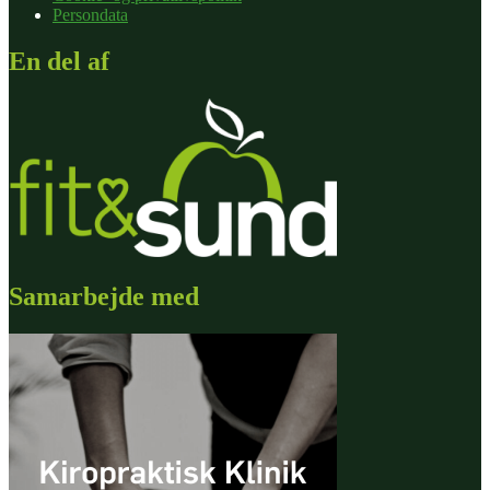
Persondata
En del af
Samarbejde med