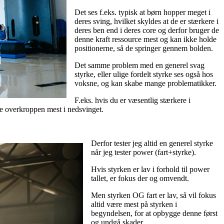
Det ses f.eks. typisk at børn hopper meget i
deres sving, hvilket skyldes at de er stærkere i
deres ben end i deres core og derfor bruger de
denne kraft ressource mest og kan ikke holde
positionerne, så de springer gennem bolden.
Det samme problem med en generel svag
styrke, eller ulige fordelt styrke ses også hos
voksne, og kan skabe mange problematikker.
F.eks. hvis du er væsentlig stærkere i
e overkroppen mest i nedsvinget.
Derfor tester jeg altid en generel styrke
når jeg tester power (fart+styrke).
Hvis styrken er lav i forhold til power
tallet, er fokus der og omvendt.
Men styrken OG fart er lav, så vil fokus
altid være mest på styrken i
begyndelsen, for at opbygge denne først
og undgå skader.