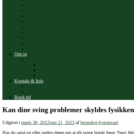
Hvilestofskifte test
Ultralydsscanning
Shockwave – fokuseret
Massage
fit&sund Diætist
Personlig træning
Fitness
Motion for livet
Psykoterapi & Stresscoach
Emotional Body
Om os
Mød os
Fysioterapeuter
Idrætsklinik behandlere
Sundhed
Kontakt & Info
Priser
Sundhedsforsikring
Book tid
Kan dine sving problemer skyldes fysikke
Udgivet i
marts 30, 2022
juni 21, 2023
af
bronshoj-fysioterapi
Har du også en eller anden drøm om at dit sving burde ligne Tiger W