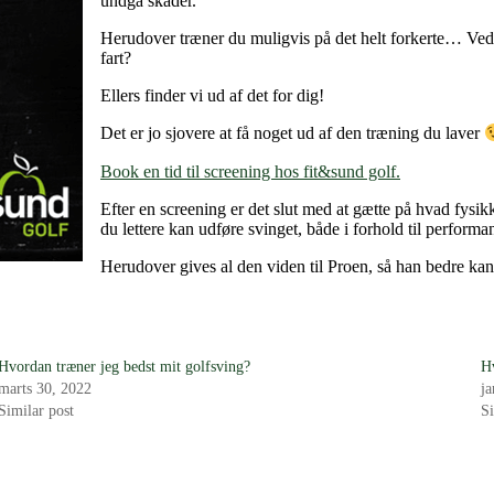
undgå skader.
Herudover træner du muligvis på det helt forkerte… Ved d
fart?
Ellers finder vi ud af det for dig!
Det er jo sjovere at få noget ud af den træning du laver
Book en tid til screening hos fit&sund golf.
Efter en screening er det slut med at gætte på hvad fysi
du lettere kan udføre svinget, både i forhold til perfor
Herudover gives al den viden til Proen, så han bedre kan f
Hvordan træner jeg bedst mit golfsving?
H
marts 30, 2022
j
Similar post
Si