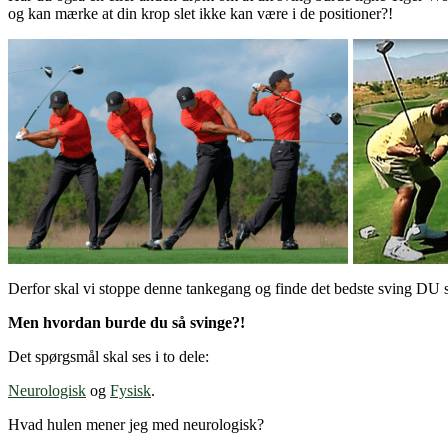
og kan mærke at din krop slet ikke kan være i de positioner?!
Derfor skal vi stoppe denne tankegang og finde det bedste sving DU
Men hvordan burde du så svinge?!
Det spørgsmål skal ses i to dele:
Neurologisk
og
Fysisk
.
Hvad hulen mener jeg med neurologisk?