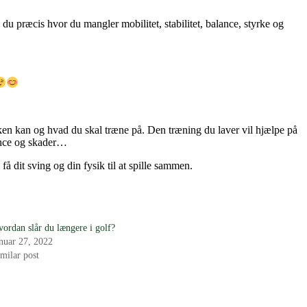
u præcis hvor du mangler mobilitet, stabilitet, balance, styrke og
kken kan og hvad du skal træne på. Den træning du laver vil hjælpe på
mance og skader…
å dit sving og din fysik til at spille sammen.
vordan slår du længere i golf?
anuar 27, 2022
milar post