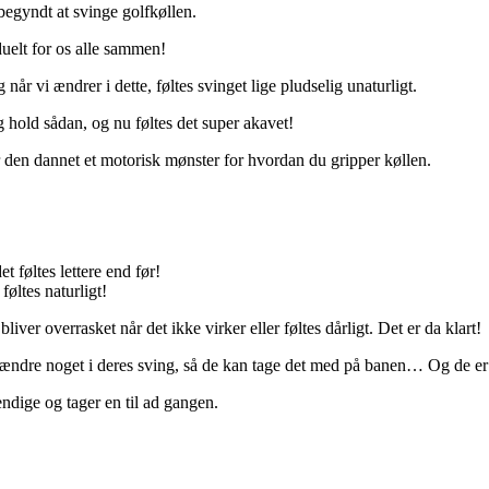
begyndt at svinge golfkøllen.
uelt for os alle sammen!
år vi ændrer i dette, føltes svinget lige pludselig unaturligt.
 hold sådan, og nu føltes det super akavet!
 den dannet et motorisk mønster for hvordan du gripper køllen.
t føltes lettere end før!
føltes naturligt!
liver overrasket når det ikke virker eller føltes dårligt. Det er da klart!
at ændre noget i deres sving, så de kan tage det med på banen… Og de er
ndige og tager en til ad gangen.