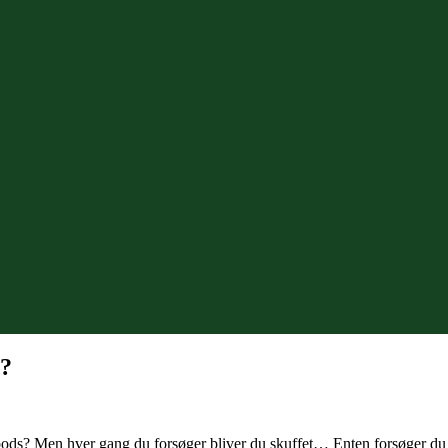
n?
oods? Men hver gang du forsøger bliver du skuffet… Enten forsøger du 