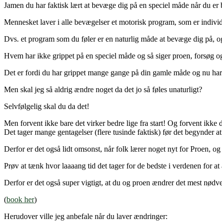
Jamen du har faktisk lært at bevæge dig på en speciel måde når du er 
Mennesket laver i alle bevægelser et motorisk program, som er individ
Dvs. et program som du føler er en naturlig måde at bevæge dig på, og n
Hvem har ikke grippet på en speciel måde og så siger proen, forsøg og
Det er fordi du har grippet mange gange på din gamle måde og nu har
Men skal jeg så aldrig ændre noget da det jo så føles unaturligt?
Selvfølgelig skal du da det!
Men forvent ikke bare det virker bedre lige fra start! Og forvent ikke de
Det tager mange gentagelser (flere tusinde faktisk) før det begynder at 
Derfor er det også lidt omsonst, når folk lærer noget nyt for Proen, og b
Prøv at tænk hvor laaaang tid det tager for de bedste i verdenen for 
Derfor er det også super vigtigt, at du og proen ændrer det mest nødve
(
book her
)
Herudover ville jeg anbefale når du laver ændringer: